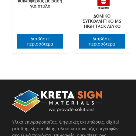
κυκλοφορίας με βάση
για στύλο
ΔΟΜΙΚΟ
ΣΥΓΚΟΛΛΗΤΙΚΟ MS
HIGH TACK ΛΕΥΚΟ
Διαβάστε
Διαβάστε
περισσότερα
περισσότερα
Υλικά επιγραφοποιΐας, ψηφιακές εκτυπώσεις, digital
printing, sign making, υλικά κατασκευής επιγραφών,
ακρυλικά προϊόντα, επιγραφές, plexiglass, pvc,