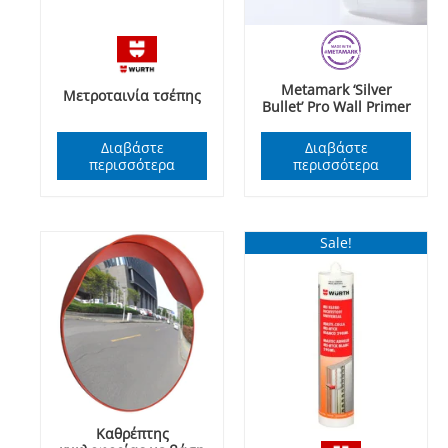
Metamark ‘Silver
Μετροταινία τσέπης
Bullet’ Pro Wall Primer
Διαβάστε
Διαβάστε
περισσότερα
περισσότερα
Sale!
Καθρέπτης