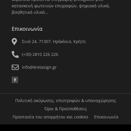
κατασκευή φωτεινών επιγραφών, ψηφιακά υλικά,
βοηθητικά υλικά…
Επικοινωνία
Σινά 24, 71307, Ηράκλειο, Κρήτη
(+30) 2810 226 226
info@kretasign.gr
F
a
c
e
b
o
o
k
Πολιτική ακύρωσης, επιστροφών & υπαναχώρησης
-
f
Όροι & Προϋποθέσεις
Προστασία του απορρήτου και cookies
Επικοινωνία