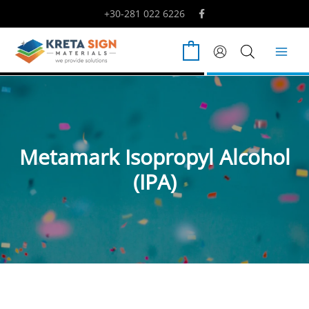
Μετάβαση
+30-281 022 6226
στο
περιεχόμενο
0
Metamark Isopropyl Alcohol
(IPA)