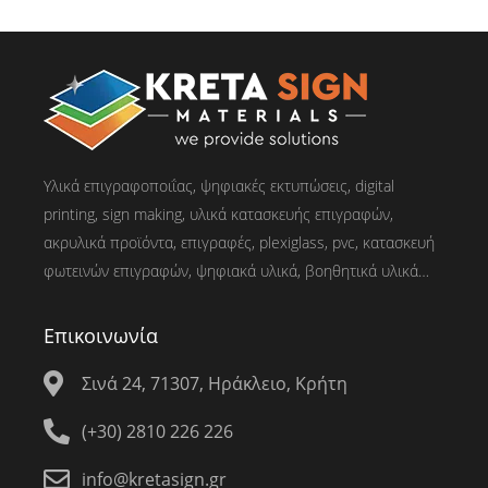
Υλικά επιγραφοποιΐας, ψηφιακές εκτυπώσεις, digital
printing, sign making, υλικά κατασκευής επιγραφών,
ακρυλικά προϊόντα, επιγραφές, plexiglass, pvc, κατασκευή
φωτεινών επιγραφών, ψηφιακά υλικά, βοηθητικά υλικά…
Επικοινωνία
Σινά 24, 71307, Ηράκλειο, Κρήτη
(+30) 2810 226 226
info@kretasign.gr