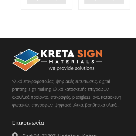
Υλικά επιγραφοποιΐας, ψηφιακές εκτυπώσεις, digital
printing, sign making, υλικά κατασκευής επιγραφών,
ακρυλικά προϊόντα, επιγραφές, plexiglass, pvc, κατασκευή
φωτεινών επιγραφών, ψηφιακά υλικά, βοηθητικά υλικά…
Επικοινωνία