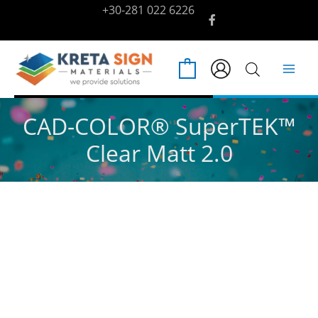
Μετάβαση
+30-281 022 6226
στο
περιεχόμενο
0
CAD-COLOR® SuperTEK™
Clear Matt 2.0