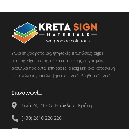
Υλικά επιγραφοποιΐας, ψηφιακές εκτυπώσεις, digital
printing, sign making, υλικά κατασκευής επιγραφών,
ακρυλικά προϊόντα, επιγραφές, plexiglass, pvc, κατασκευή
φωτεινών επιγραφών, ψηφιακά υλικά, βοηθητικά υλικά…
Επικοινωνία
Σινά 24, 71307, Ηράκλειο, Κρήτη
(+30) 2810 226 226