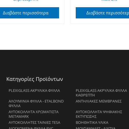
Διαβάστε περισσότερα
Διαβάστε περισσότε
Κατηγορίες Προϊόντων
PLEXIGLASS ΑΚΡΥΛΙΚΑ ΦΥΛΛΑ
PLEXIGLASS ΑΚΡΥΛΙΚΑ ΦΥΛΛΑ
ΚΑΘΡΕΠΤΗ
ΑΛΟΥΜΙΝΙΑ ΦΥΛΛΑ - ETALBOND
ΑΝΤΗΛΙΑΚΕΣ ΜΕΜΒΡΑΝΕΣ
ΦΥΛΛΑ
ΑΥΤΟΚΟΛΛΗΤΑ ΧΡΩΜΑΤΙΣΤΑ
ΑΥΤΟΚΟΛΛΗΤΑ ΨΗΦΙΑΚΗΣ
METAMARK
ΕΚΤΥΠΩΣΗΣ
ΑΥΤΟΚΟΛΛΗΤΕΣ ΤΑΙΝΙΕΣ TESA
ΒΟΗΘΗΤΙΚΑ ΥΛΙΚΑ
ΔΙΟΓΚΩΜΕΝΑ ΦΥΛΛΑ PVC
ΜΟΥΣΑΜΑΔΕΣ - ΔΙΧΤΥΑ