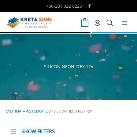
Μετάβαση
+30-281 022 6226
στο
περιεχόμενο
0
SILICON NEON FLEX 12V
ΣΥΣΤΗΜΑΤΑ ΦΩΤΙΣΜΟΥ LED
/ SILICON NEON FLEX 12V
SHOW FILTERS