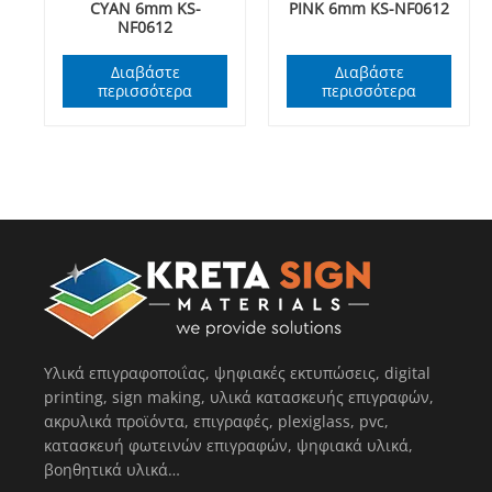
CYAN 6mm KS-
PINK 6mm KS-NF0612
NF0612
Διαβάστε
Διαβάστε
περισσότερα
περισσότερα
Υλικά επιγραφοποιΐας, ψηφιακές εκτυπώσεις, digital
printing, sign making, υλικά κατασκευής επιγραφών,
ακρυλικά προϊόντα, επιγραφές, plexiglass, pvc,
κατασκευή φωτεινών επιγραφών, ψηφιακά υλικά,
βοηθητικά υλικά…