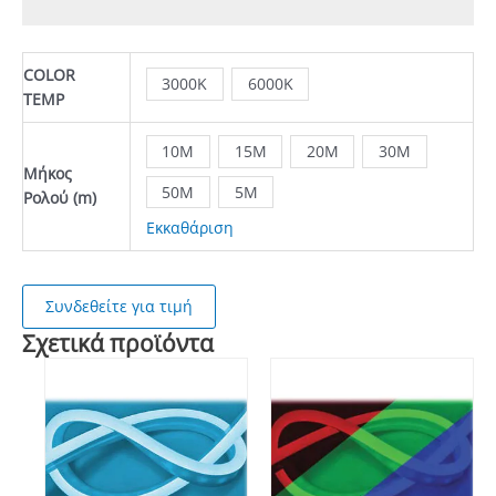
COLOR
3000Κ
6000Κ
TEMP
10Μ
15Μ
20Μ
30Μ
Μήκος
50M
5Μ
Ρολού (m)
Εκκαθάριση
Συνδεθείτε για τιμή
Σχετικά προϊόντα