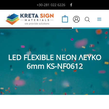
Μετάβαση
+30-281 022 6226
στο
περιεχόμενο
0
LED FLEXIBLE NEON ΛΕΥΚΟ
6mm KS-NF0612