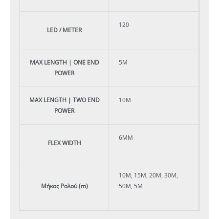
120
LED / METER
MAX LENGTH | ONE END
5M
POWER
MAX LENGTH | TWO END
10M
POWER
6MM
FLEX WIDTH
10Μ, 15Μ, 20Μ, 30Μ,
Μήκος Ρολού (m)
50M, 5Μ