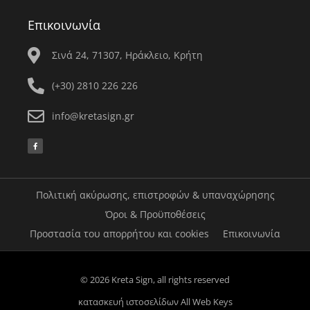
Επικοινωνία
Σινά 24, 71307, Ηράκλειο, Κρήτη
(+30) 2810 226 226
info@kretasign.gr
F
a
c
e
b
o
o
k
Πολιτική ακύρωσης, επιστροφών & υπαναχώρησης
-
f
Όροι & Προϋποθέσεις
Προστασία του απορρήτου και cookies
Επικοινωνία
© 2026 Kreta Sign, all rights reserved
κατασκευή ιστοσελίδων
All Web Keys