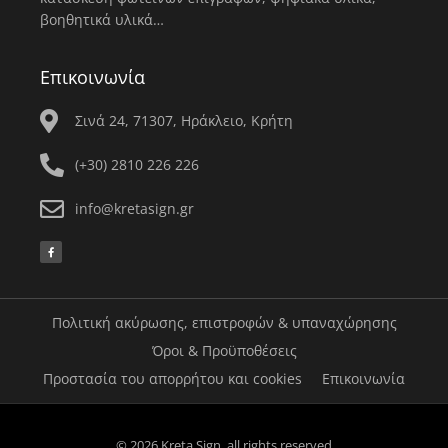
βοηθητικά υλικά…
Επικοινωνία
Σινά 24, 71307, Ηράκλειο, Κρήτη
(+30) 2810 226 226
info@kretasign.gr
F
a
c
e
b
o
o
k
Πολιτική ακύρωσης, επιστροφών & υπαναχώρησης
-
f
Όροι & Προϋποθέσεις
Προστασία του απορρήτου και cookies
Επικοινωνία
© 2026 Kreta Sign, all rights reserved