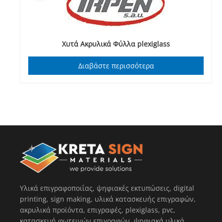
Χυτά Ακρυλικά Φύλλα plexiglass
Διαβάστε περισσότερα
Υλικά επιγραφοποιΐας, ψηφιακές εκτυπώσεις, digital
printing, sign making, υλικά κατασκευής επιγραφών,
ακρυλικά προϊόντα, επιγραφές, plexiglass, pvc,
κατασκευή φωτεινών επιγραφών, ψηφιακά υλικά,