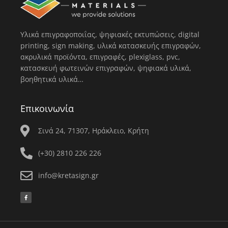
Υλικά επιγραφοποιΐας, ψηφιακές εκτυπώσεις, digital
printing, sign making, υλικά κατασκευής επιγραφών,
ακρυλικά προϊόντα, επιγραφές, plexiglass, pvc,
κατασκευή φωτεινών επιγραφών, ψηφιακά υλικά,
βοηθητικά υλικά…
Επικοινωνία
Σινά 24, 71307, Ηράκλειο, Κρήτη
(+30) 2810 226 226
info@kretasign.gr
F
a
c
e
b
o
o