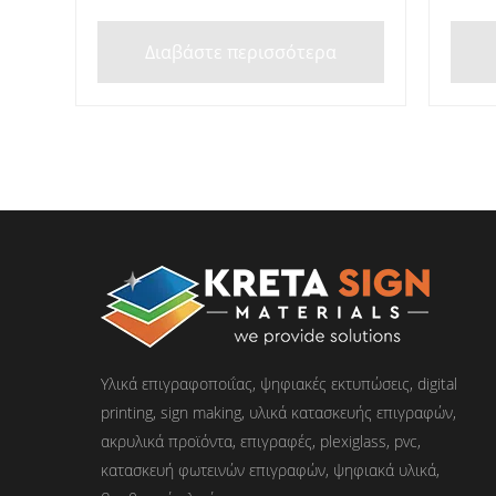
Διαβάστε περισσότερα
Υλικά επιγραφοποιΐας, ψηφιακές εκτυπώσεις, digital
printing, sign making, υλικά κατασκευής επιγραφών,
ακρυλικά προϊόντα, επιγραφές, plexiglass, pvc,
κατασκευή φωτεινών επιγραφών, ψηφιακά υλικά,