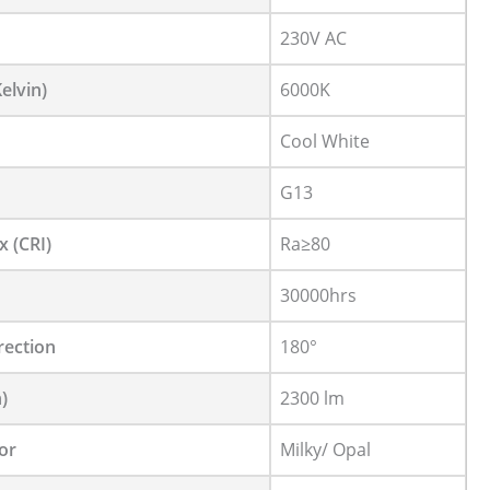
230V AC
elvin)
6000K
Cool White
G13
x (CRI)
Ra≥80
30000hrs
rection
180°
)
2300 lm
or
Milky/ Opal