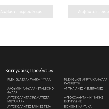
Διαβάστε περισσότερα
Διαβάστε περισ
Κατηγορίες Προϊόντων
PLEXIGLASS ΑΚΡΥΛΙΚΑ ΦΥΛΛΑ
PLEXIGLASS ΑΚΡΥΛΙΚΑ ΦΥΛΛΑ
ΚΑΘΡΕΠΤΗ
ΑΛΟΥΜΙΝΙΑ ΦΥΛΛΑ - ETALBOND
ΑΝΤΗΛΙΑΚΕΣ ΜΕΜΒΡΑΝΕΣ
ΦΥΛΛΑ
ΑΥΤΟΚΟΛΛΗΤΑ ΧΡΩΜΑΤΙΣΤΑ
ΑΥΤΟΚΟΛΛΗΤΑ ΨΗΦΙΑΚΗΣ
METAMARK
ΕΚΤΥΠΩΣΗΣ
ΑΥΤΟΚΟΛΛΗΤΕΣ ΤΑΙΝΙΕΣ TESA
ΒΟΗΘΗΤΙΚΑ ΥΛΙΚΑ