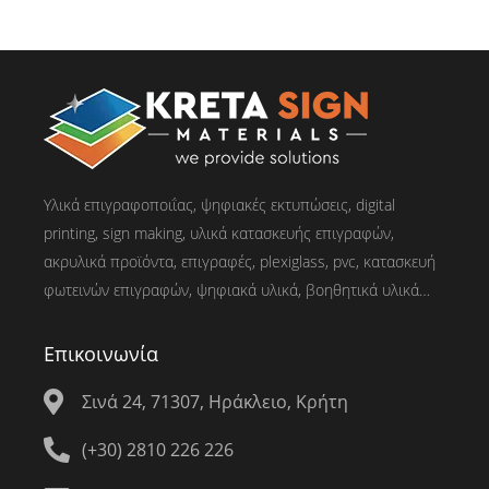
Υλικά επιγραφοποιΐας, ψηφιακές εκτυπώσεις, digital
printing, sign making, υλικά κατασκευής επιγραφών,
ακρυλικά προϊόντα, επιγραφές, plexiglass, pvc, κατασκευή
φωτεινών επιγραφών, ψηφιακά υλικά, βοηθητικά υλικά…
Επικοινωνία
Σινά 24, 71307, Ηράκλειο, Κρήτη
(+30) 2810 226 226