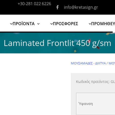
+30-281 022 6226
info@kretasign.gr
ΠΡΟΪΟΝΤΑ
ΠΡΟΣΦΟΡΕΣ
ΠΡΟΜΗΘΕΥ
Laminated Frontlit 450 g/sm
ΜΟΥΣΑΜΑΔΕΣ - ΔΙΧΤΥΑ
/
ΜΟ
Κωδικός προϊόντος:
GL
Ύφανση