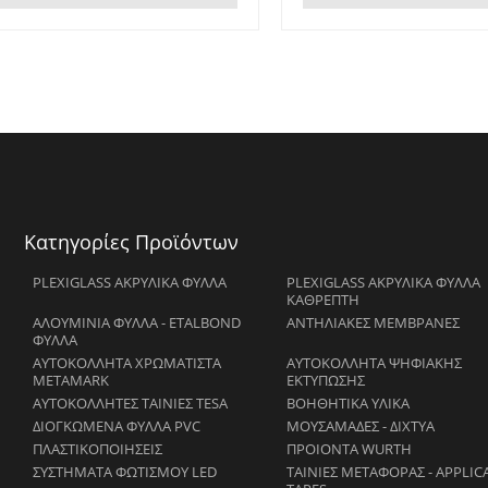
Κατηγορίες Προϊόντων
PLEXIGLASS ΑΚΡΥΛΙΚΑ ΦΥΛΛΑ
PLEXIGLASS ΑΚΡΥΛΙΚΑ ΦΥΛΛΑ
ΚΑΘΡΕΠΤΗ
ΑΛΟΥΜΙΝΙΑ ΦΥΛΛΑ - ETALBOND
ΑΝΤΗΛΙΑΚΕΣ ΜΕΜΒΡΑΝΕΣ
ΦΥΛΛΑ
ΑΥΤΟΚΟΛΛΗΤΑ ΧΡΩΜΑΤΙΣΤΑ
ΑΥΤΟΚΟΛΛΗΤΑ ΨΗΦΙΑΚΗΣ
METAMARK
ΕΚΤΥΠΩΣΗΣ
ΑΥΤΟΚΟΛΛΗΤΕΣ ΤΑΙΝΙΕΣ TESA
ΒΟΗΘΗΤΙΚΑ ΥΛΙΚΑ
ΔΙΟΓΚΩΜΕΝΑ ΦΥΛΛΑ PVC
ΜΟΥΣΑΜΑΔΕΣ - ΔΙΧΤΥΑ
ΠΛΑΣΤΙΚΟΠΟΙΗΣΕΙΣ
ΠΡΟΙΟΝΤΑ WURTH
ΣΥΣΤΗΜΑΤΑ ΦΩΤΙΣΜΟΥ LED
ΤΑΙΝΙΕΣ ΜΕΤΑΦΟΡΑΣ - APPLIC