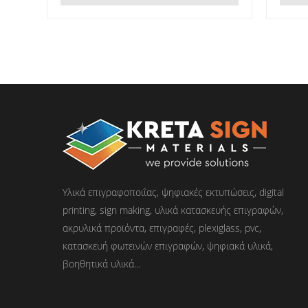
Υλικά επιγραφοποιΐας, ψηφιακές εκτυπώσεις, digital
printing, sign making, υλικά κατασκευής επιγραφών,
ακρυλικά προϊόντα, επιγραφές, plexiglass, pvc,
κατασκευή φωτεινών επιγραφών, ψηφιακά υλικά,
βοηθητικά υλικά…