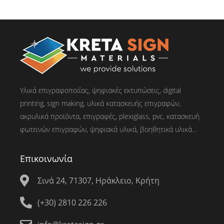
Υλικά επιγραφοποιΐας, ψηφιακές εκτυπώσεις, digital
printing, sign making, υλικά κατασκευής επιγραφών,
ακρυλικά προϊόντα, επιγραφές, plexiglass, pvc, κατασκευή
φωτεινών επιγραφών, ψηφιακά υλικά, βοηθητικά υλικά…
Επικοινωνία
Σινά 24, 71307, Ηράκλειο, Κρήτη
(+30) 2810 226 226