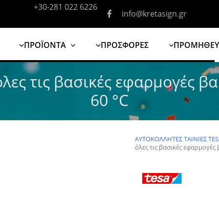
+30-281 022 6226
info@kretasign.gr
ΠΡΟΪΟΝΤΑ
ΠΡΟΣΦΟΡΕΣ
ΠΡΟΜΗΘΕΥ
 όλες τις βασικές εφαρμογές 
60 °C
ΑΥΤΟΚΟΛΛΗΤΕΣ ΤΑΙΝΙΕΣ TE
όλες τις βασικές εφαρμογές