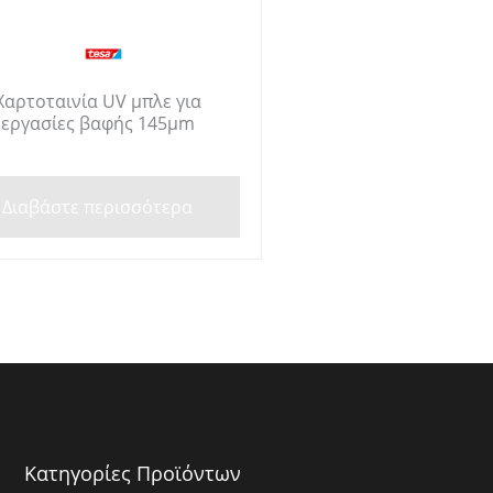
Χαρτοταινία UV μπλε για
εργασίες βαφής 145μm
Διαβάστε περισσότερα
Κατηγορίες Προϊόντων