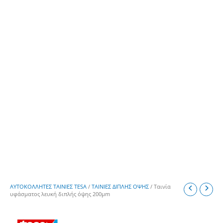
ΑΥΤΟΚΟΛΛΗΤΕΣ ΤΑΙΝΙΕΣ TESA
/
ΤΑΙΝΙΕΣ ∆ΙΠΛΗΣ ΟΨΗΣ
/ Ταινία
υφάσματος λευκή διπλής όψης 200μm