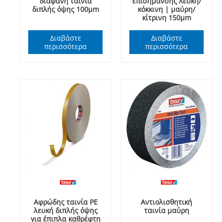
διάφανη ταινία
επισήμανσης λευκή/
διπλής όψης 100μm
κόκκινη | μαύρη/
κίτρινη 150μm
Διαβάστε
Διαβάστε
περισσότερα
περισσότερα
Αφρώδης ταινία ΡΕ
Αντιολισθητική
λευκή διπλής όψης
ταινία μαύρη
για έπιπλα καθρέφτη