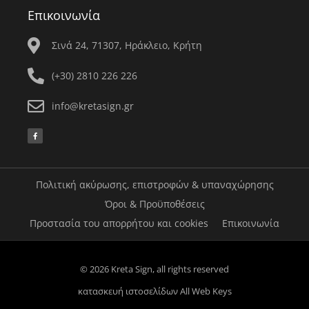
Επικοινωνία
Σινά 24, 71307, Ηράκλειο, Κρήτη
(+30) 2810 226 226
info@kretasign.gr
F
a
c
e
b
o
o
k
Πολιτική ακύρωσης, επιστροφών & υπαναχώρησης
-
f
Όροι & Προϋποθέσεις
Προστασία του απορρήτου και cookies
Επικοινωνία
© 2026 Kreta Sign, all rights reserved
κατασκευή ιστοσελίδων
All Web Keys