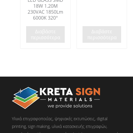
18W 1.20M
230VAC 1850Lm
6000K 320°
Διαβάστε
Διαβάστε
περισσότερα
περισσότερα
Υλικά επιγραφοποιΐας, ψηφιακές εκτυπώσεις, digital
printing, sign making, υλικά κατασκευής επιγραφών,