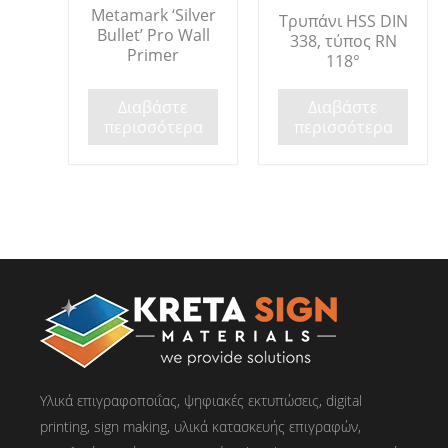
Metamark ‘Silver
Τρυπάνι HSS DIN
Bullet’ Pro Wall
338, τύπος RN
Primer
118°
Διαβάστε
Διαβάστε
περισσότερα
περισσότερα
Υλικά επιγραφοποιΐας, ψηφιακές εκτυπώσεις, digital
printing, sign making, υλικά κατασκευής επιγραφών,