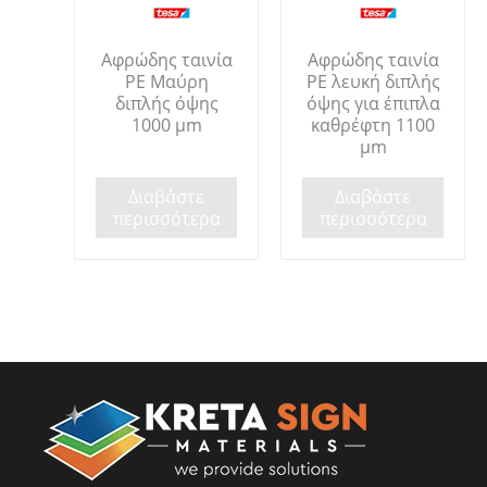
Αφρώδης ταινία
Αφρώδης ταινία
ΡΕ Μαύρη
ΡΕ λευκή διπλής
διπλής όψης
όψης για έπιπλα
1000 µm
καθρέφτη 1100
μm
Διαβάστε
Διαβάστε
περισσότερα
περισσότερα