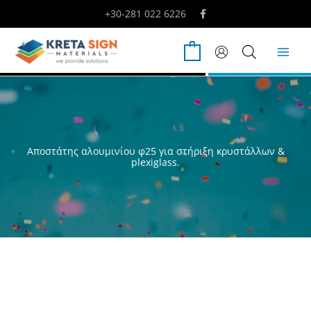
Μετάβαση
+30-281 022 6226
στο
περιεχόμενο
0
Αποστάτης αλουμινίου φ25 για στήριξη κρυστάλλων &
plexiglass.