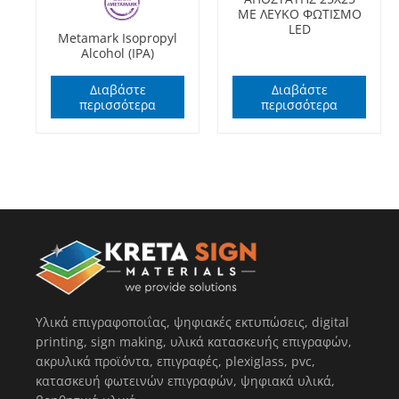
ΜΕ ΛΕΥΚΟ ΦΩΤΙΣΜΟ
LED
Metamark Isopropyl
Alcohol (IPA)
Διαβάστε
Διαβάστε
περισσότερα
περισσότερα
Υλικά επιγραφοποιΐας, ψηφιακές εκτυπώσεις, digital
printing, sign making, υλικά κατασκευής επιγραφών,
ακρυλικά προϊόντα, επιγραφές, plexiglass, pvc,
κατασκευή φωτεινών επιγραφών, ψηφιακά υλικά,