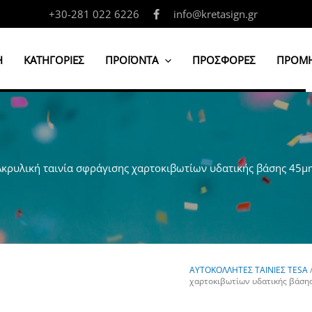
+30-281 022 6226
info@kretasign.gr
Η
ΚΑΤΗΓΟΡΙΕΣ
ΠΡΟΪΟΝΤΑ
ΠΡΟΣΦΟΡΕΣ
ΠΡΟΜΗ
Ακρυλική ταινία σφράγισης χαρτοκιβωτίων υδατικής βάσης 45μ
ΑΥΤΟΚΟΛΛΗΤΕΣ ΤΑΙΝΙΕΣ TESA
χαρτοκιβωτίων υδατικής βάση