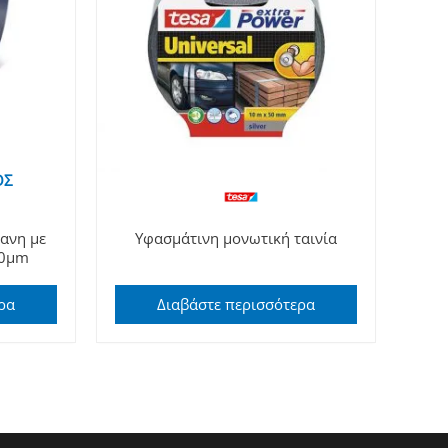
ΟΣ
φανη με
Υφασμάτινη μονωτική ταινία
00μm
ρα
Διαβάστε περισσότερα