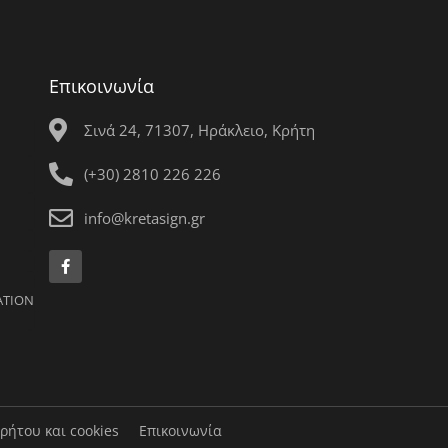
Επικοινωνία
Σινά 24, 71307, Ηράκλειο, Κρήτη
(+30) 2810 226 226
info@kretasign.gr
F
a
c
ATION
e
b
o
o
k
-
f
ρήτου και cookies
Επικοινωνία