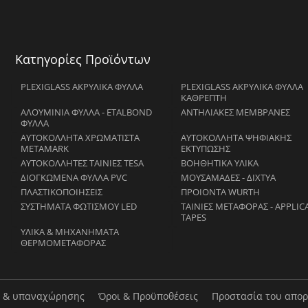
Κατηγορίες Προϊόντων
PLEXIGLASS ΑΚΡΥΛΙΚΑ ΦΥΛΛΑ
PLEXIGLASS ΑΚΡΥΛΙΚΑ ΦΥΛΛΑ
ΚΑΘΡΕΠΤΗ
ΑΛΟΥΜΙΝΙΑ ΦΥΛΛΑ - ETALBOND
ΑΝΤΗΛΙΑΚΕΣ ΜΕΜΒΡΑΝΕΣ
ΦΥΛΛΑ
ΑΥΤΟΚΟΛΛΗΤΑ ΧΡΩΜΑΤΙΣΤΑ
ΑΥΤΟΚΟΛΛΗΤΑ ΨΗΦΙΑΚΗΣ
METAMARK
ΕΚΤΥΠΩΣΗΣ
ΑΥΤΟΚΟΛΛΗΤΕΣ ΤΑΙΝΙΕΣ TESA
ΒΟΗΘΗΤΙΚΑ ΥΛΙΚΑ
ΔΙΟΓΚΩΜΕΝΑ ΦΥΛΛΑ PVC
ΜΟΥΣΑΜΑΔΕΣ - ΔΙΧΤΥΑ
ΠΛΑΣΤΙΚΟΠΟΙΗΣΕΙΣ
ΠΡΟΙΟΝΤΑ WURTH
ΣΥΣΤΗΜΑΤΑ ΦΩΤΙΣΜΟΥ LED
ΤΑΙΝΙΕΣ ΜΕΤΑΦΟΡΑΣ - APPLIC
TAPES
ΥΛΙΚΑ & ΜΗΧΑΝΗΜΑΤΑ
ΘΕΡΜΟΜΕΤΑΦΟΡΑΣ
ν & υπαναχώρησης
Όροι & Προϋποθέσεις
Προστασία του απορ