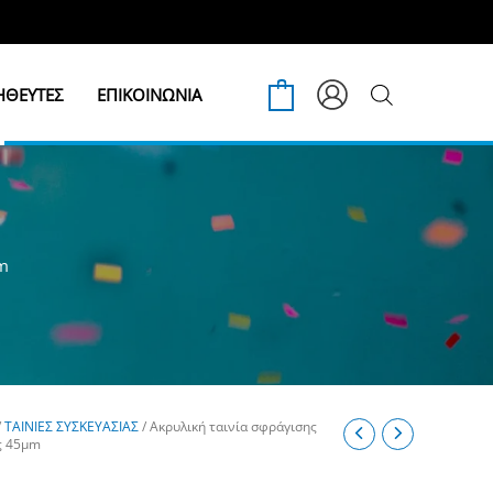
ΘΕΥΤΕΣ
ΕΠΙΚΟΙΝΩΝΙΑ
0
m
/
ΤΑΙΝΙΕΣ ΣΥΣΚΕΥΑΣΙΑΣ
/ Ακρυλική ταινία σφράγισης
ς 45μm