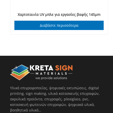
Χαρτοταινία UV μπλε για εργασίες βαφής 145μm
Διαβάστε περισσότερα
Υλικά επιγραφοποιΐας, ψηφιακές εκτυπώσεις, digital
printing, sign making, υλικά κατασκευής επιγραφών,
ακρυλικά προϊόντα, επιγραφές, plexiglass, pvc,
κατασκευή φωτεινών επιγραφών, ψηφιακά υλικά,
βοηθητικά υλικά…