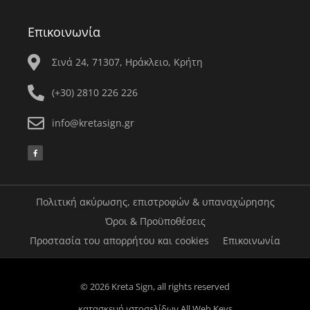
Επικοινωνία
Σινά 24, 71307, Ηράκλειο, Κρήτη
(+30) 2810 226 226
info@kretasign.gr
F
a
c
e
b
o
o
k
Πολιτική ακύρωσης, επιστροφών & υπαναχώρησης
-
f
Όροι & Προϋποθέσεις
Προστασία του απορρήτου και cookies
Επικοινωνία
© 2026 Kreta Sign, all rights reserved
κατασκευή ιστοσελίδων
All Web Keys