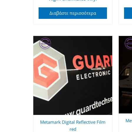
Διαβάστε περισσότερα
Met
Metamark Digital Reflective Film
red