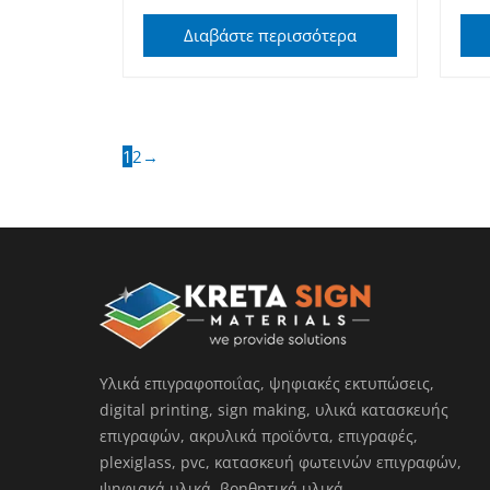
Διαβάστε περισσότερα
1
2
→
Υλικά επιγραφοποιΐας, ψηφιακές εκτυπώσεις,
digital printing, sign making, υλικά κατασκευής
επιγραφών, ακρυλικά προϊόντα, επιγραφές,
plexiglass, pvc, κατασκευή φωτεινών επιγραφών,
ψηφιακά υλικά, βοηθητικά υλικά…