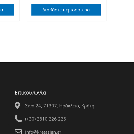
ρα
Διαβάστε περισσότερα
Επικοινωνία
Σινά 24, 71307, Ηράκλειο, Κρήτη
(+30) 2810 226 226
info@kretasign.gr