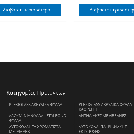
Διαβάστε περισσότερα
Διαβάστε περισσότε
Κατηγορίες Προϊόντων
PLEXIGLASS ΑΚΡΥΛΙΚΑ ΦΥΛΛΑ
PLEXIGLASS ΑΚΡΥΛΙΚΑ ΦΥΛΛΑ
ΚΑΘΡΕΠΤΗ
ΑΛΟΥΜΙΝΙΑ ΦΥΛΛΑ - ETALBOND
ΑΝΤΗΛΙΑΚΕΣ ΜΕΜΒΡΑΝΕΣ
ΦΥΛΛΑ
ΑΥΤΟΚΟΛΛΗΤΑ ΧΡΩΜΑΤΙΣΤΑ
ΑΥΤΟΚΟΛΛΗΤΑ ΨΗΦΙΑΚΗΣ
METAMARK
ΕΚΤΥΠΩΣΗΣ